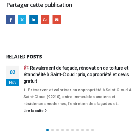
Partager cette publication
RELATED
POSTS
 toiture et
Rénovation énergétique des copropriétés 
26
iété et devis
aides disponibles et rôles du syndic et d
syndical
Mar
 Saint-Cloud À
La transition énergétique est essentielle p
ens et
l'efficacité énergétique des bâtiments et ré
des et...
émissions de gaz à effet de...
Lire la suite