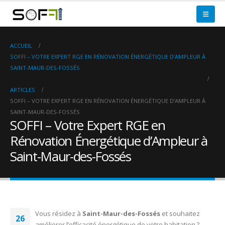
ACCUEIL
SOFFI – VOTRE EXPERT RGE EN RÉNOVATION ÉNERGÉTIQUE D’AMPLEUR À
SAINT-MAUR-DES-FOSSÉS
ARTICLES
SOFFI – VOTRE EXPERT RGE EN RÉNOVATION ÉNERGÉTIQUE D’AMPLEUR À
SAINT-MAUR-DES-FOSSÉS
SOFFI – Votre Expert RGE en
Rénovation Énergétique d’Ampleur à
Saint-Maur-des-Fossés
Vous résidez à
Saint-Maur-des-Fossés
et souhaitez
26
améliorer l’efficacité énergétique de votre habitation ?